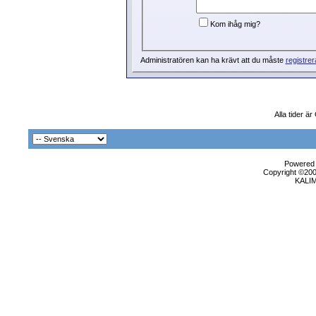
Kom ihåg mig?
Administratören kan ha krävt att du måste
registrer
Alla tider ä
Powered b
Copyright ©2000
KALI