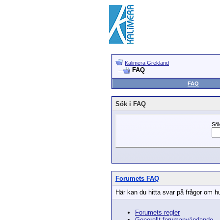
Kalimera Grekland
FAQ
FAQ
Sök i FAQ
Sök
Forumets FAQ
Här kan du hitta svar på frågor om hu
Forumets regler
Generellt forumanvändande