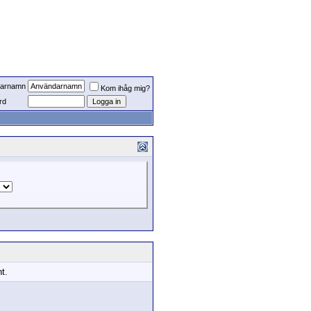
arnamn
Kom ihåg mig?
rd
t.