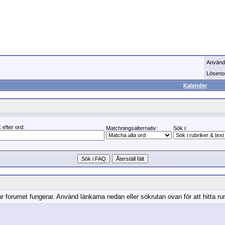
Använd
Löseno
Kalender
 efter ord:
Matchningsalternativ:
Sök i:
r forumet fungerar. Använd länkarna nedan eller sökrutan ovan för att hitta run