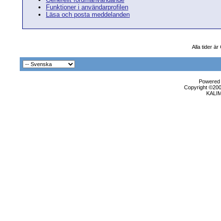
Funktioner i användarprofilen
Läsa och posta meddelanden
Alla tider ä
Powered b
Copyright ©2000
KALI