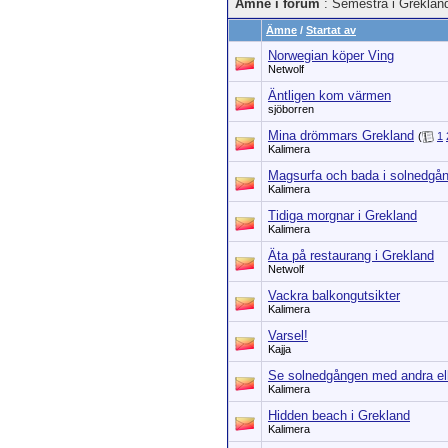
Ämne i forum
: Semestra i Greklan
Ämne
/
Startat av
Norwegian köper Ving
Netwolf
Äntligen kom värmen
sjöborren
Mina drömmars Grekland
(
1
Kalimera
Magsurfa och bada i solnedgå
Kalimera
Tidiga morgnar i Grekland
Kalimera
Äta på restaurang i Grekland
Netwolf
Vackra balkongutsikter
Kalimera
Varsel!
Kajja
Se solnedgången med andra elle
Kalimera
Hidden beach i Grekland
Kalimera