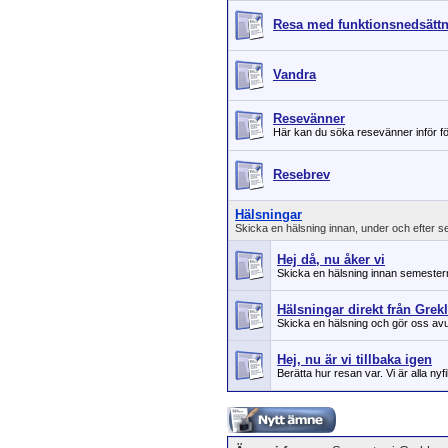
Resa med funktionsnedsätt
Vandra
Resevänner
Här kan du söka resevänner inför f
Resebrev
Hälsningar
Skicka en hälsning innan, under och efter 
Hej då, nu åker vi
Skicka en hälsning innan semester
Hälsningar direkt från Grek
Skicka en hälsning och gör oss av
Hej, nu är vi tillbaka igen
Berätta hur resan var. Vi är alla nyf