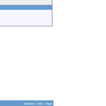
Kalimera
-
Arkiv
-
Topp