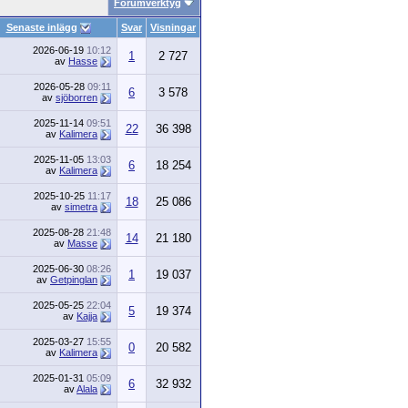
Forumverktyg
Senaste inlägg
Svar
Visningar
2026-06-19
10:12
1
2 727
av
Hasse
2026-05-28
09:11
6
3 578
av
sjöborren
2025-11-14
09:51
22
36 398
av
Kalimera
2025-11-05
13:03
6
18 254
av
Kalimera
2025-10-25
11:17
18
25 086
av
simetra
2025-08-28
21:48
14
21 180
av
Masse
2025-06-30
08:26
1
19 037
av
Getpinglan
2025-05-25
22:04
5
19 374
av
Kajja
2025-03-27
15:55
0
20 582
av
Kalimera
2025-01-31
05:09
6
32 932
av
Alala