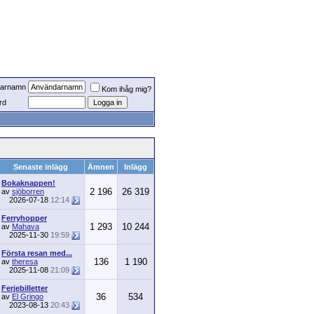
arnamn
Kom ihåg mig?
rd
Senaste inlägg
Ämnen
Inlägg
Bokaknappen!
2 196
26 319
av
sjöborren
2026-07-18
12:14
Ferryhopper
1 293
10 244
av
Mahava
2025-11-30
19:59
Första resan med...
136
1 190
av
theresa
2025-11-08
21:09
Ferjebilletter
36
534
av
El Gringo
2023-08-13
20:43