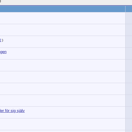
d
2
)
ngen
r för sig själv