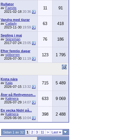
Rullator
11
91
av
Faestis
2021-02-18
20:36
Vandra med tjurar
63
418
av
Catlady
2023-11-30
19:59
Segling i maj
76
186
av
Spizeman
2017-07-24
23:05
Efter femtio dagar
123
1 795
av
sjöborren
2026-07-30
11:19
Kreta nära
715
5 489
av
Kajja
2026-07-15
13:32
Åter på Rethymnon...
633
9 069
av
Kalimera
2026-07-29
14:07
En vecka Nidri på...
398
2 488
av
Kalimera
2026-06-05
10:04
Sidan 1 av 32
1
2
3
11
>
Last
»