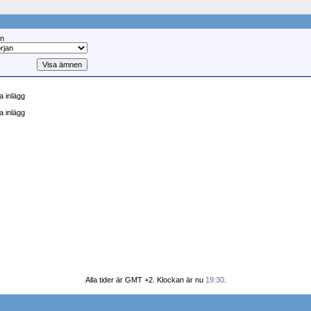
ån
 inlägg
a inlägg
Alla tider är GMT +2. Klockan är nu
19:30
.