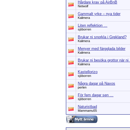
Hårdare krav på AirBnB
Netwolf
Gammalt yrke – nya tider
Kalimera
Liten reflektion …
sjöborren
Brukar ni snorkla i Grekland?
Kalimera
Menyer med färgglada bilder
Kalimera
Brukar ni besöka grottor när ni
Kalimera
Kastellorizo
sjöborren
Några dagar på Naxos
perlen
För fem dagar sen …
sjöborren
Naturistbad
Mammamu55