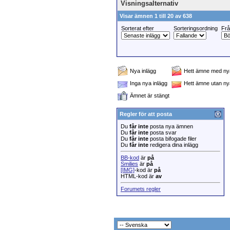
Visningsalternativ
Visar ämnen 1 till 20 av 638
Sorterat efter
Sorteringsordning
Fr
Nya inlägg
Hett ämne med nya
Inga nya inlägg
Hett ämne utan ny
Ämnet är stängt
Regler för att posta
Du
får inte
posta nya ämnen
Du
får inte
posta svar
Du
får inte
posta bifogade filer
Du
får inte
redigera dina inlägg
BB-kod
är
på
Smilies
är
på
[IMG]
-kod är
på
HTML-kod är
av
Forumets regler