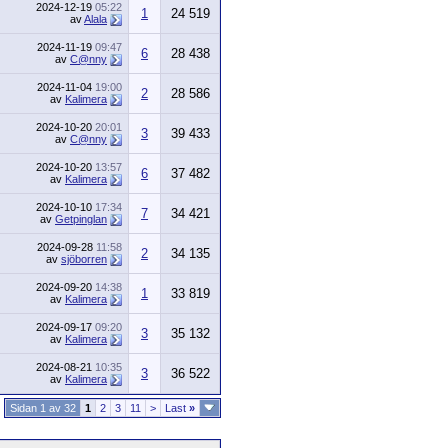
2024-12-19
05:22
1
24 519
av
Alala
2024-11-19
09:47
6
28 438
av
C@nny
2024-11-04
19:00
2
28 586
av
Kalimera
2024-10-20
20:01
3
39 433
av
C@nny
2024-10-20
13:57
6
37 482
av
Kalimera
2024-10-10
17:34
7
34 421
av
Getpinglan
2024-09-28
11:58
2
34 135
av
sjöborren
2024-09-20
14:38
1
33 819
av
Kalimera
2024-09-17
09:20
3
35 132
av
Kalimera
2024-08-21
10:35
3
36 522
av
Kalimera
Sidan 1 av 32
1
2
3
11
>
Last
»