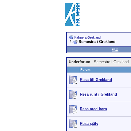
Kalimera Grekland
Semestra i Grekland
FAQ
Underforum
: Semestra i Grekland
Forum
Resa till Grekland
Resa runt i Grekland
Resa med barn
Resa själv