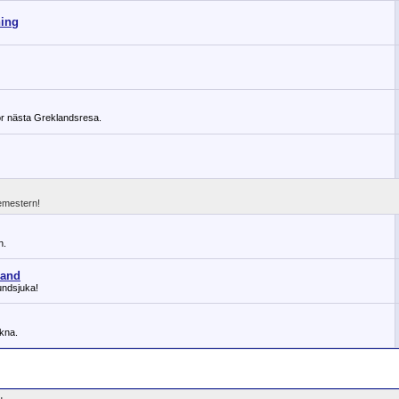
ning
ör nästa Greklandsresa.
semestern!
n.
land
undsjuka!
ikna.