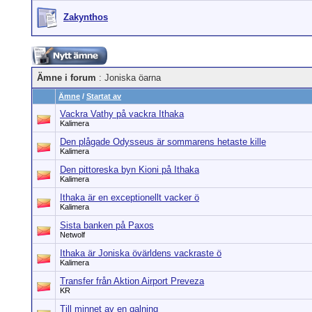
Zakynthos
Ämne i forum
: Joniska öarna
Ämne
/
Startat av
Vackra Vathy på vackra Ithaka
Kalimera
Den plågade Odysseus är sommarens hetaste kille
Kalimera
Den pittoreska byn Kioni på Ithaka
Kalimera
Ithaka är en exceptionellt vacker ö
Kalimera
Sista banken på Paxos
Netwolf
Ithaka är Joniska övärldens vackraste ö
Kalimera
Transfer från Aktion Airport Preveza
KR
Till minnet av en galning