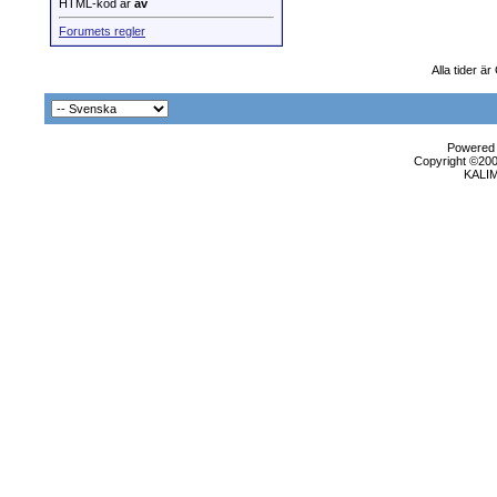
HTML-kod är
av
Forumets regler
Alla tider ä
Powered b
Copyright ©2000
KALI