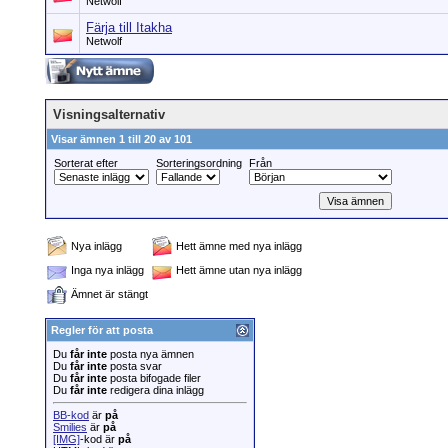
Netwolf
Färja till Itakha
Netwolf
Visningsalternativ
Visar ämnen 1 till 20 av 101
Sorterat efter
Sorteringsordning
Från
Nya inlägg
Hett ämne med nya inlägg
Inga nya inlägg
Hett ämne utan nya inlägg
Ämnet är stängt
Regler för att posta
Du
får inte
posta nya ämnen
Du
får inte
posta svar
Du
får inte
posta bifogade filer
Du
får inte
redigera dina inlägg
BB-kod
är
på
Smilies
är
på
[IMG]
-kod är
på