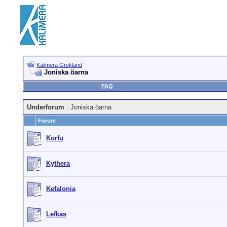
Kalimera Grekland
Joniska öarna
FAQ
Underforum
: Joniska öarna
Forum
Korfu
Kythera
Kefalonia
Lefkas