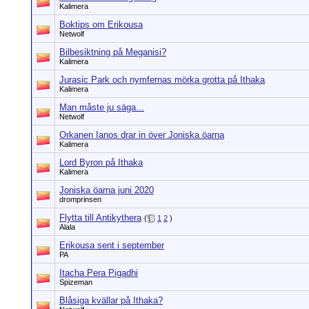
Kalimera
Boktips om Erikousa
Netwolf
Bilbesiktning på Meganisi?
Kalimera
Jurasic Park och nymfernas mörka grotta på Ithaka
Kalimera
Man måste ju säga...
Netwolf
Orkanen Ianos drar in över Joniska öarna
Kalimera
Lord Byron på Ithaka
Kalimera
Joniska öarna juni 2020
dromprinsen
Flytta till Antikythera
(
1
2
)
Alala
Erikousa sent i september
PA
Itacha Pera Pigadhi
Spizeman
Blåsiga kvällar på Ithaka?