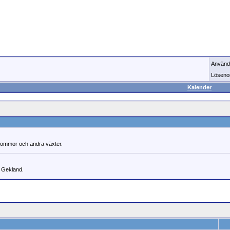
Använd
Löseno
Kalender
 blommor och andra växter.
i Gekland.