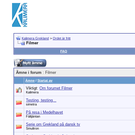
Kalimera Grekland
>
Ordet är fritt
Filmer
FAQ
Ämne i forum
: Filmer
Ämne
/
Startat av
Viktigt:
Om forumet Filmer
Kalimera
Testing, testing...
simetra
På resa i Medelhavet
Fältjäntan
Serie om Grekland på dansk tv
Smultron