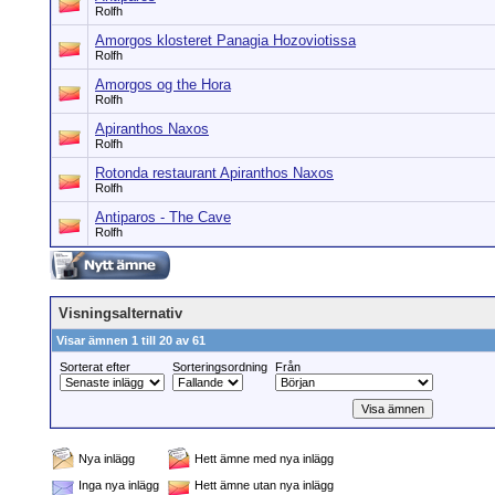
Rolfh
Amorgos klosteret Panagia Hozoviotissa
Rolfh
Amorgos og the Hora
Rolfh
Apiranthos Naxos
Rolfh
Rotonda restaurant Apiranthos Naxos
Rolfh
Antiparos - The Cave
Rolfh
Visningsalternativ
Visar ämnen 1 till 20 av 61
Sorterat efter
Sorteringsordning
Från
Nya inlägg
Hett ämne med nya inlägg
Inga nya inlägg
Hett ämne utan nya inlägg