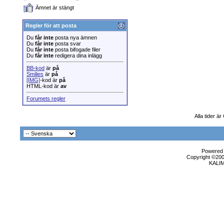
Ämnet är stängt
Regler för att posta
Du
får inte
posta nya ämnen
Du
får inte
posta svar
Du
får inte
posta bifogade filer
Du
får inte
redigera dina inlägg
BB-kod
är
på
Smilies
är
på
[IMG]
-kod är
på
HTML-kod är
av
Forumets regler
Alla tider ä
Powered b
Copyright ©2000
KALI