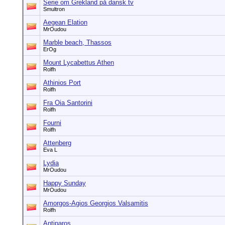
Serie om Grekland på dansk tv
Smultron
Aegean Elation
MrOudou
Marble beach, Thassos
ErOg
Mount Lycabettus Athen
Rolfh
Athinios Port
Rolfh
Fra Oia Santorini
Rolfh
Fourni
Rolfh
Attenberg
Eva L
Lydia
MrOudou
Happy Sunday
MrOudou
Amorgos-Agios Georgios Valsamitis
Rolfh
Antiparos