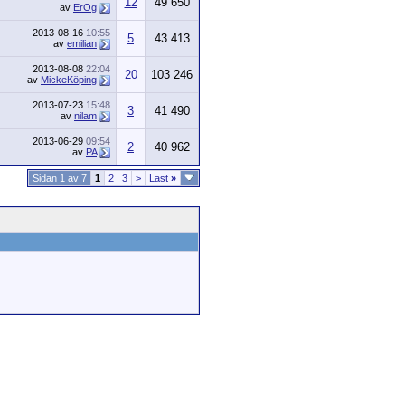
12
49 650
av
ErOg
2013-08-16
10:55
5
43 413
av
emilian
2013-08-08
22:04
20
103 246
av
MickeKöping
2013-07-23
15:48
3
41 490
av
nilam
2013-06-29
09:54
2
40 962
av
PA
Sidan 1 av 7
1
2
3
>
Last
»