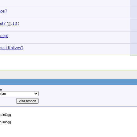
hos?
get?
(
1
2
)
/sept
sa i Kalives?
ån
 inlägg
a inlägg