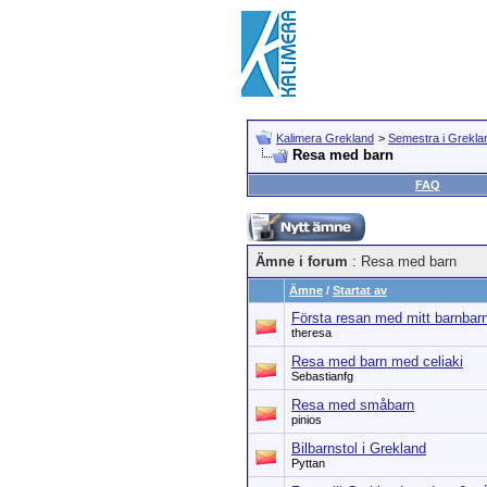
Kalimera Grekland
>
Semestra i Grekla
Resa med barn
FAQ
Ämne i forum
: Resa med barn
Ämne
/
Startat av
Första resan med mitt barnbar
theresa
Resa med barn med celiaki
Sebastianfg
Resa med småbarn
pinios
Bilbarnstol i Grekland
Pyttan