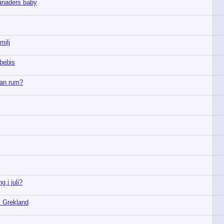
ånaders baby
milj
bebis
man rum?
g i juli?
i Grekland