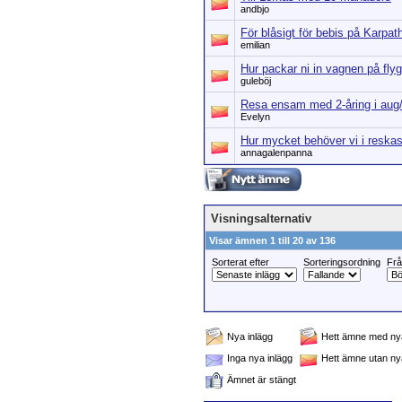
andbjo
För blåsigt för bebis på Karpat
emilian
Hur packar ni in vagnen på fly
guleböj
Resa ensam med 2-åring i aug
Evelyn
Hur mycket behöver vi i reskas
annagalenpanna
Visningsalternativ
Visar ämnen 1 till 20 av 136
Sorterat efter
Sorteringsordning
Fr
Nya inlägg
Hett ämne med nya
Inga nya inlägg
Hett ämne utan ny
Ämnet är stängt