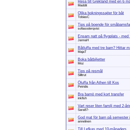
Resa till Grekland med en 6 m
Maddit
Olika bokningssajter för båt
TobiasC
Tips på boende för småbarnsfa
sofiasoderqvist
Ensam natt på flygplats - med 
JannaH
Båtluffa med tre barn? Hittar 
MajaT
Boka båtbiljetter
Moz
Tips på resmål
Silltrut
Öluffa från Athen till Kos
Petridis
Bra barnö med kort transfer
inkfish
Vart reser liten familj med 2-årin
Sara87-
God mat för barn på semester 
annelinen
Till Lefkas med 10-månaders