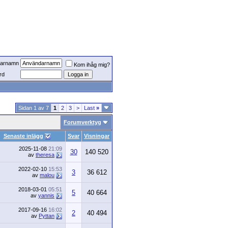
arnamn
Kom ihåg mig?
rd
Sidan 1 av 7
1
2
3
>
Last
»
Forumverktyg
Senaste inlägg
Svar
Visningar
2025-11-08
21:09
30
140 520
av
theresa
2022-02-10
15:53
3
36 612
av
malou
2018-03-01
05:51
5
40 664
av
yannis
2017-09-16
16:02
2
40 494
av
Pyttan