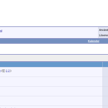
Använd
nd
Löseno
Kalender
n
(
1
2
)