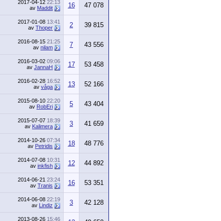
2017-04-12
22:13
16
47 078
av
Maddit
2017-01-08
13:41
2
39 815
av
Thoper
2016-08-15
21:25
7
43 556
av
nilam
2016-03-02
09:06
17
53 458
av
JannaH
2016-02-28
16:52
13
52 166
av
våga
2015-08-10
22:20
5
43 404
av
RobEri
2015-07-07
18:39
3
41 659
av
Kalimera
2014-10-26
07:34
18
48 776
av
Petridis
2014-07-08
10:31
12
44 892
av
inkfish
2014-06-21
23:24
16
53 351
av
Tranis
2014-06-08
22:19
3
42 128
av
Lindiz
2013-08-26
15:46