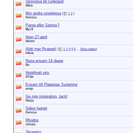
Skrivresa till Grekland
Mikis
Min andra singelresa
(
1
2
)
theresa
Parga eller Samos?
lilly24
Aten 27-april
blixten
Aldri mer Ryanair!
(
1
2
3
4
5
...
Sista sidan
)
kifisia
Resa ensam 14 dagar
Bo
Hotellnatt pris
ATide
Ensam till Platanias Sunprime
annjo
Ge mig inspiration, tack!
Marja
Söker lugnet
theresa
Rhodos
stespa
Skopelos