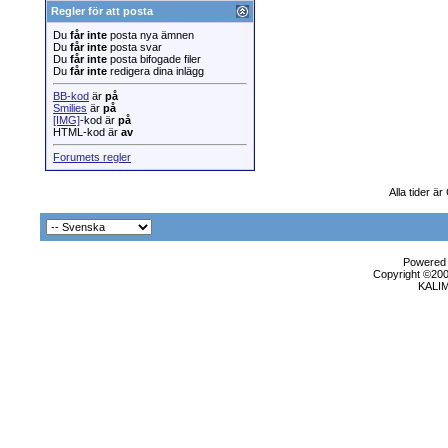
Regler för att posta
Du
får inte
posta nya ämnen
Du
får inte
posta svar
Du
får inte
posta bifogade filer
Du
får inte
redigera dina inlägg
BB-kod
är
på
Smilies
är
på
[IMG]
-kod är
på
HTML-kod är
av
Forumets regler
Alla tider ä
Powered b
Copyright ©2000
KALI