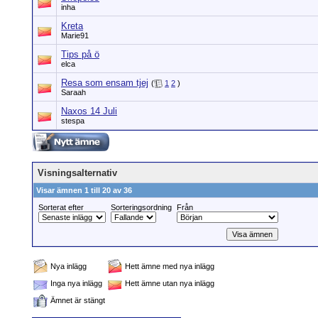
inha
Kreta
Marie91
Tips på ö
elca
Resa som ensam tjej
(
1
2
)
Saraah
Naxos 14 Juli
stespa
Visningsalternativ
Visar ämnen 1 till 20 av 36
Sorterat efter
Sorteringsordning
Från
Nya inlägg
Hett ämne med nya inlägg
Inga nya inlägg
Hett ämne utan nya inlägg
Ämnet är stängt