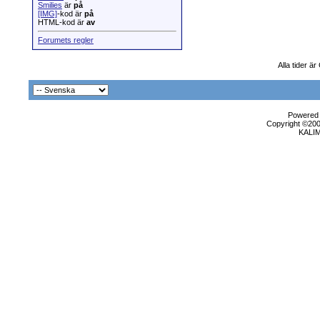
Smilies
är
på
[IMG]
-kod är
på
HTML-kod är
av
Forumets regler
Alla tider ä
Powered b
Copyright ©2000
KALI