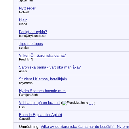
Spizeman
Nytt rederi
Netwolf
Hjälp
ellada
Farligt att cykla?
berit@fryklunds.se
Tips mottages
semlan
Vilken Ö i Saroniska öarna?
Fredrik_N
Saroniska öarna - vart ska man åka?
Assar
Student i Kiathos, hotellhjälp
heykristin
Hydra Spetses boende m.m
Familjen Seth
Vill ha tips på en bra rutt
(
1
2
)
Lissi
Boende Egina eller Agistri
Cattis66
Omröstning:
Vilka av de Saroniska öarna har du besökt? - Ny omr