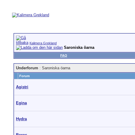
Kalimera Grekland
Saroniska öarna
FAQ
Underforum
: Saroniska öarna
Forum
Agistri
Egina
Hydra
Poros