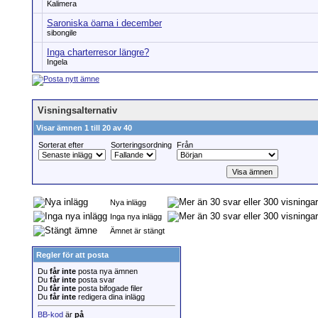
Kalimera
Saroniska öarna i december
sibongile
Inga charterresor längre?
Ingela
Visningsalternativ
Visar ämnen 1 till 20 av 40
Sorterat efter
Sorteringsordning
Från
Nya inlägg
Inga nya inlägg
Ämnet är stängt
Regler för att posta
Du
får inte
posta nya ämnen
Du
får inte
posta svar
Du
får inte
posta bifogade filer
Du
får inte
redigera dina inlägg
BB-kod
är
på