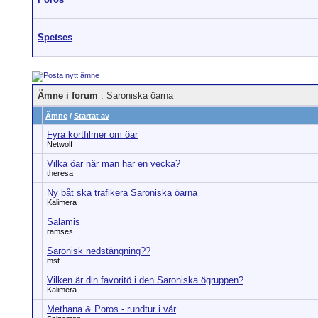
Spetses
Ämne i forum
: Saroniska öarna
Ämne
/
Startat av
Fyra kortfilmer om öar
Netwolf
Vilka öar när man har en vecka?
theresa
Ny båt ska trafikera Saroniska öarna
Kalimera
Salamis
ramses
Saronisk nedstängning??
mst
Vilken är din favoritö i den Saroniska ögruppen?
Kalimera
Methana & Poros - rundtur i vår