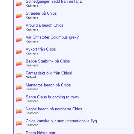
Solnedgången sedd från en färja
Kalimera
Stränder på Chios
Kalimera
Vroulidia beach Chios
Kalimera
Var Christofer Columbus grek?
Kalimera
Vykort från Chios
Kalimera
Beppe Starbrink på Chios
Kalimera
Fantastiskt bild från Chios!
Netwolf
Managros beach på Chios
Kalimera
Santa Claus is coming to town
Kalimera
Nagos beach på nordöstra Chios
Kalimera
Chios kanske blir utan internationella flyg
Kalimera
Psara blåste bort!