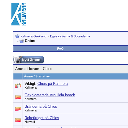
Kalimera Grekland
>
Egeiska öarna & Sporaderna
Chios
FAQ
Ämne i forum
: Chios
Ämne
/
Startat av
Viktigt:
Chios på Kalimera
Kalimera
Oexploaterade Vroulidia beach
Kalimera
Bränderna på Chios
Kalimera
Raketkriget på Chios
Netwolf