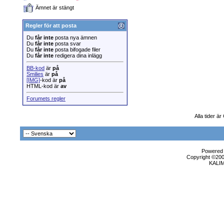
Ämnet är stängt
Regler för att posta
Du
får inte
posta nya ämnen
Du
får inte
posta svar
Du
får inte
posta bifogade filer
Du
får inte
redigera dina inlägg
BB-kod
är
på
Smilies
är
på
[IMG]
-kod är
på
HTML-kod är
av
Forumets regler
Alla tider ä
Powered b
Copyright ©2000
KALI