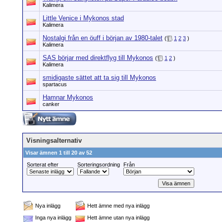
Kalimera
Little Venice i Mykonos stad
Kalimera
Nostalgi från en öuff i början av 1980-talet
(
1
2
3
)
Kalimera
SAS börjar med direktflyg till Mykonos
(
1
2
)
Kalimera
smidigaste sättet att ta sig till Mykonos
spartacus
Hamnar Mykonos
canker
Visningsalternativ
Visar ämnen 1 till 20 av 52
Sorterat efter
Sorteringsordning
Från
Nya inlägg
Hett ämne med nya inlägg
Inga nya inlägg
Hett ämne utan nya inlägg