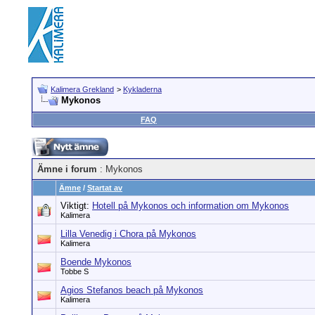
Kalimera Grekland
>
Kykladerna
Mykonos
FAQ
Ämne i forum
: Mykonos
Ämne
/
Startat av
Viktigt:
Hotell på Mykonos och information om Mykonos
Kalimera
Lilla Venedig i Chora på Mykonos
Kalimera
Boende Mykonos
Tobbe S
Agios Stefanos beach på Mykonos
Kalimera