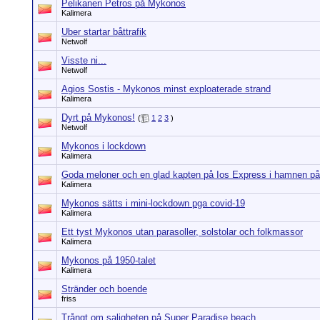
Pelikanen Petros på Mykonos
Kalimera
Uber startar båttrafik
Netwolf
Visste ni...
Netwolf
Agios Sostis - Mykonos minst exploaterade strand
Kalimera
Dyrt på Mykonos!
(
1
2
3
)
Netwolf
Mykonos i lockdown
Kalimera
Goda meloner och en glad kapten på Ios Express i hamnen p
Kalimera
Mykonos sätts i mini-lockdown pga covid-19
Kalimera
Ett tyst Mykonos utan parasoller, solstolar och folkmassor
Kalimera
Mykonos på 1950-talet
Kalimera
Stränder och boende
friss
Trångt om saligheten på Super Paradise beach