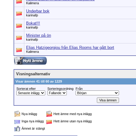
Kalimera
Underbar bok
karinafp
Bokat!!!
karinafp
Minister på ön
karinafp
Elias Hatzigeorgiou från Elias Rooms har gått bort
Kalimera
Visningsalternativ
Visar ämnen 41 till 60 av 1229
Sorterat efter
Sorteringsordning
Från
Nya inlägg
Hett ämne med nya inlägg
Inga nya inlägg
Hett ämne utan nya inlägg
Ämnet är stängt