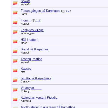
Bokat!
karinafp
Första gången på Karphatos
(
1
2
)
SaraH
Inom...
(
1
2
)
Netwolf
Zephyros village
evamaggan
Håll i hatten!
Maco
Brand på Karpathos
Netwolf
Testing, testing
karinafp
Kassos
mst
Smitta på Karpathos?
Catlady
Vi längtar........
Catlady
Kalimeras kontor i Pigadia
Kalimera
Apollo ställer in alla resor till Karpathos