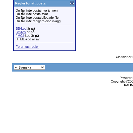
Regler för att posta
Du
får inte
posta nya ämnen
Du
får inte
posta svar
Du
får inte
posta bifogade filer
Du
får inte
redigera dina inlägg
BB-kod
är
på
Smilies
är
på
[IMG]
-kod är
på
HTML-kod är
av
Forumets regler
Alla tider ä
Powered b
Copyright ©2000
KALI