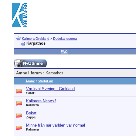
Kalimera Grekland
>
Dodekaneserna
Karpathos
FAQ
Ämne i forum
: Karpathos
Ämne
/
Startat av
Vm-kval Sverige - Grekland
SaraH
Kalimera Netwolf
Kalimera
Bokat!
Zappa
Minne från när världen var normal
Kalimera