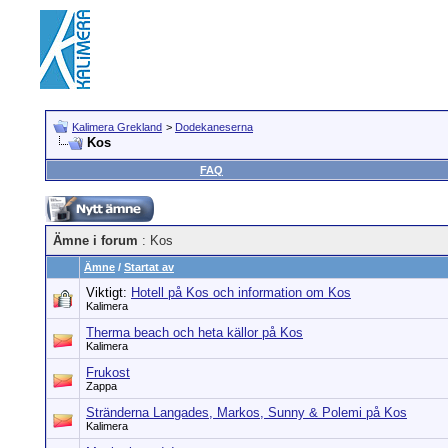
Kalimera Grekland
>
Dodekaneserna
Kos
FAQ
Ämne i forum
: Kos
Ämne
/
Startat av
Viktigt:
Hotell på Kos och information om Kos
Kalimera
Therma beach och heta källor på Kos
Kalimera
Frukost
Zappa
Stränderna Langades, Markos, Sunny & Polemi på Kos
Kalimera