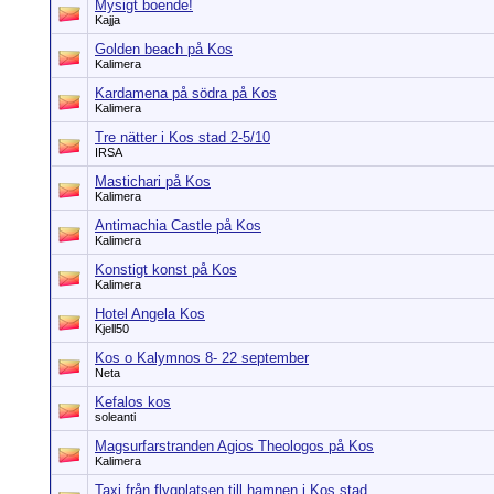
Mysigt boende!
Kajja
Golden beach på Kos
Kalimera
Kardamena på södra på Kos
Kalimera
Tre nätter i Kos stad 2-5/10
IRSA
Mastichari på Kos
Kalimera
Antimachia Castle på Kos
Kalimera
Konstigt konst på Kos
Kalimera
Hotel Angela Kos
Kjell50
Kos o Kalymnos 8- 22 september
Neta
Kefalos kos
soleanti
Magsurfarstranden Agios Theologos på Kos
Kalimera
Taxi från flygplatsen till hamnen i Kos stad