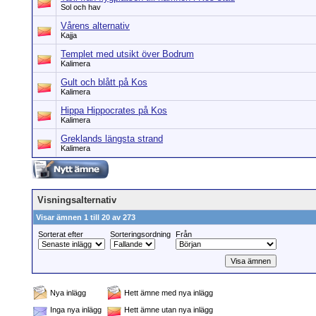
Sol och hav
Vårens alternativ
Kajja
Templet med utsikt över Bodrum
Kalimera
Gult och blått på Kos
Kalimera
Hippa Hippocrates på Kos
Kalimera
Greklands längsta strand
Kalimera
Visningsalternativ
Visar ämnen 1 till 20 av 273
Sorterat efter
Sorteringsordning
Från
Nya inlägg
Hett ämne med nya inlägg
Inga nya inlägg
Hett ämne utan nya inlägg