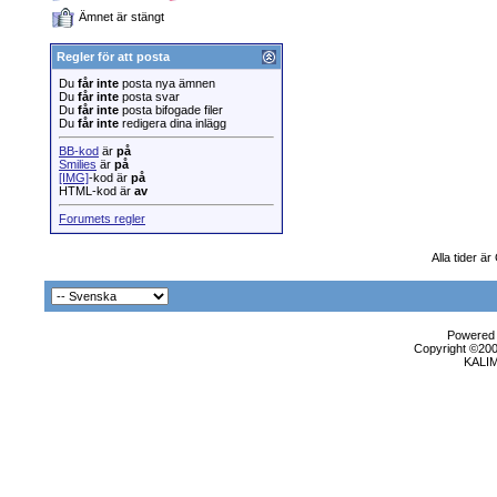
Ämnet är stängt
Regler för att posta
Du
får inte
posta nya ämnen
Du
får inte
posta svar
Du
får inte
posta bifogade filer
Du
får inte
redigera dina inlägg
BB-kod
är
på
Smilies
är
på
[IMG]
-kod är
på
HTML-kod är
av
Forumets regler
Alla tider ä
Powered b
Copyright ©2000
KALI