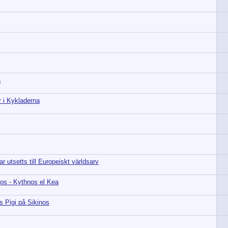
a
r i Kykladerna
r utsetts till Europeiskt världsarv
ros - Kythnos el Kea
 Pigi på Sikinos