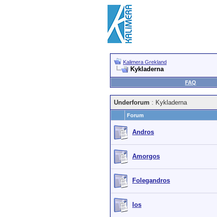
Kalimera Grekland
Kykladerna
FAQ
Underforum
: Kykladerna
Forum
Andros
Amorgos
Folegandros
Ios