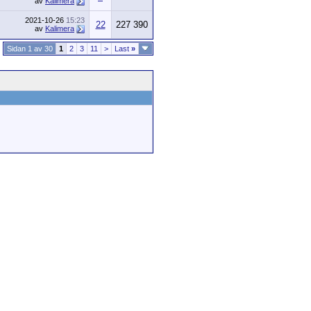
av
Kalimera
2021-10-26
15:23
22
227 390
av
Kalimera
Sidan 1 av 30
1
2
3
11
>
Last
»