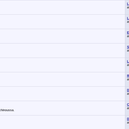
L
L
E
S
L
R
D
C
chinoussa.
D
a