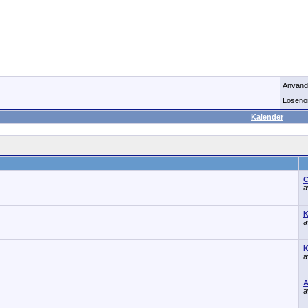
Använd
Löseno
Kalender
C
K
K
A