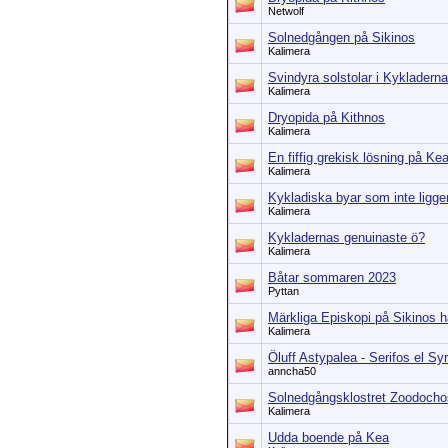
Netwolf
Solnedgången på Sikinos
Kalimera
Svindyra solstolar i Kykladerna
Kalimera
Dryopida på Kithnos
Kalimera
En fiffig grekisk lösning på Ke
Kalimera
Kykladiska byar som inte ligge
Kalimera
Kykladernas genuinaste ö?
Kalimera
Båtar sommaren 2023
Pyttan
Märkliga Episkopi på Sikinos ha
Kalimera
Öluff Astypalea - Serifos el Sy
anncha50
Solnedgångsklostret Zoodochos
Kalimera
Udda boende på Kea