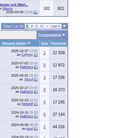
egalo och Mikri...
102
921
av
Masse
2026-04-08
12:54
Sidan 1 av 30
1
2
3
11
>
Last
»
Forumverktyg
Senaste inlägg
Svar
Visningar
2025-10-07
13:00
1
22 509
av
C@nny
2025-07-02
10:16
0
12 872
av
Kalimera
2025-04-01
16:34
3
17 226
av
Ylva A
2025-02-27
15:00
0
18 373
av
Kalimera
2025-02-23
12:53
0
17 245
av
Netwolf
2024-10-15
15:18
0
27 144
av
Kalimera
2024-04-06
09:29
2
44 216
av
torel
2024-03-19
08:23