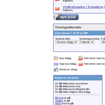
Kalimera
Vindkraftsparker i Kykladerna
(
Kalimera
Visningsalternativ
Visar ämnen 1 till 20 av 589
Sorterat efter
Sorteringsordning
Fr
Nya inlägg
Hett ämne med nya
Inga nya inlägg
Hett ämne utan ny
Ämnet är stängt
Regler för att posta
Du
får inte
posta nya ämnen
Du
får inte
posta svar
Du
får inte
posta bifogade filer
Du
får inte
redigera dina inlägg
BB-kod
är
på
Smilies
är
på
[IMG]
-kod är
på