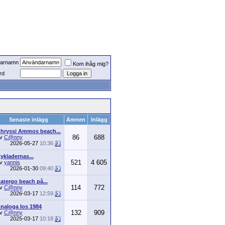
arnamn
Kom ihåg mig?
rd
Senaste inlägg
Ämnen
Inlägg
hryssi Ammos beach...
86
688
av
C@nny
2026-05-27
10:36
ykladernas...
521
4 605
av
yannis
2026-01-30
09:40
atergo beach på...
114
772
av
C@nny
2026-03-17
12:59
naloga Ios 1984
132
909
av
C@nny
2025-03-17
10:18