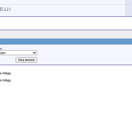
1
2
)
ån
 inlägg
a inlägg