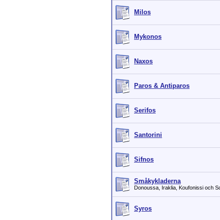
Milos
Mykonos
Naxos
Paros & Antiparos
Serifos
Santorini
Sifnos
Småkykladerna
Donoussa, Iraklia, Koufonissi och S
Syros