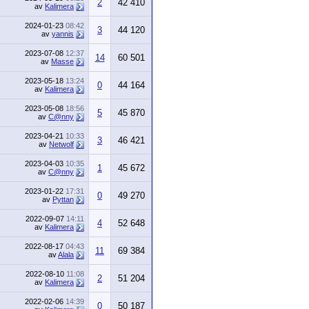
2
42 410
av
Kalimera
2024-01-23
08:42
3
44 120
av
yannis
2023-07-08
12:37
14
60 501
av
Masse
2023-05-18
13:24
0
44 164
av
Kalimera
2023-05-08
18:56
5
45 870
av
C@nny
2023-04-21
10:33
3
46 421
av
Netwolf
2023-04-03
10:35
1
45 672
av
C@nny
2023-01-22
17:31
0
49 270
av
Pyttan
2022-09-07
14:11
4
52 648
av
Kalimera
2022-08-17
04:43
11
69 384
av
Alala
2022-08-10
11:08
2
51 204
av
Kalimera
2022-02-06
14:39
0
50 187