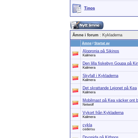
Tinos
Ämne i forum
: Kykladerna
Ämne
/
Startat av
Alopronia på Sikinos
Kalimera
Den lilla fiskebyn Goupa på Ki
Kalimera
Skyfall i Kykladerna
Kalimera
Det skrattande Lejonet på Kea
Kalimera
Mobilmast på Kea väcker ont b
Netwolf
Vykort från Kykladerna
Kalimera
cykla
cedersu
Dryopida på Kithnos