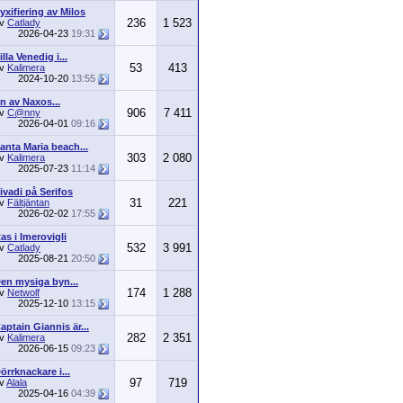
yxifiering av Milos
236
1 523
av
Catlady
2026-04-23
19:31
illa Venedig i...
53
413
av
Kalimera
2024-10-20
13:55
n av Naxos...
906
7 411
av
C@nny
2026-04-01
09:16
anta Maria beach...
303
2 080
av
Kalimera
2025-07-23
11:14
ivadi på Serifos
31
221
av
Fältjäntan
2026-02-02
17:55
as i Imerovigli
532
3 991
av
Catlady
2025-08-21
20:50
en mysiga byn...
174
1 288
av
Netwolf
2025-12-10
13:15
aptain Giannis är...
282
2 351
av
Kalimera
2026-06-15
09:23
örrknackare i...
97
719
v
Alala
2025-04-16
04:39