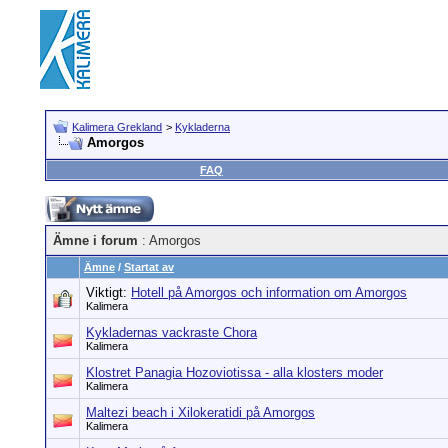
Kalimera Grekland
>
Kykladerna
Amorgos
FAQ
Ämne i forum
: Amorgos
Ämne
/
Startat av
Viktigt:
Hotell på Amorgos och information om Amorgos
Kalimera
Kykladernas vackraste Chora
Kalimera
Klostret Panagia Hozoviotissa - alla klosters moder
Kalimera
Maltezi beach i Xilokeratidi på Amorgos
Kalimera