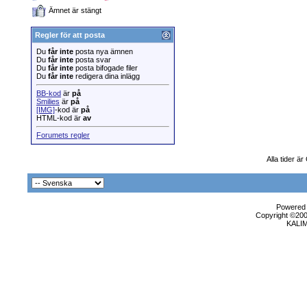
Ämnet är stängt
Regler för att posta
Du
får inte
posta nya ämnen
Du
får inte
posta svar
Du
får inte
posta bifogade filer
Du
får inte
redigera dina inlägg
BB-kod
är
på
Smilies
är
på
[IMG]
-kod är
på
HTML-kod är
av
Forumets regler
Alla tider ä
Powered b
Copyright ©2000
KALI