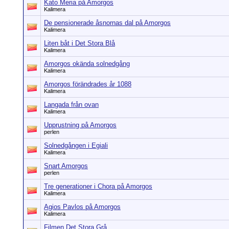
Kato Meria på Amorgos
Kalimera
De pensionerade åsnornas dal på Amorgos
Kalimera
Liten båt i Det Stora Blå
Kalimera
Amorgos okända solnedgång
Kalimera
Amorgos förändrades år 1088
Kalimera
Langada från ovan
Kalimera
Upprustning på Amorgos
perlen
Solnedgången i Egiali
Kalimera
Snart Amorgos
perlen
Tre generationer i Chora på Amorgos
Kalimera
Agios Pavlos på Amorgos
Kalimera
Filmen Det Stora Grå