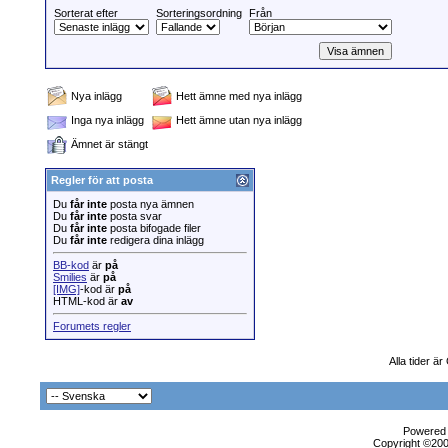
Sorterat efter
Sorteringsordning
Från
Nya inlägg
Hett ämne med nya inlägg
Inga nya inlägg
Hett ämne utan nya inlägg
Ämnet är stängt
Regler för att posta
Du
får inte
posta nya ämnen
Du
får inte
posta svar
Du
får inte
posta bifogade filer
Du
får inte
redigera dina inlägg
BB-kod
är
på
Smilies
är
på
[IMG]
-kod är
på
HTML-kod är
av
Forumets regler
Alla tider ä
Powered b
Copyright ©2000