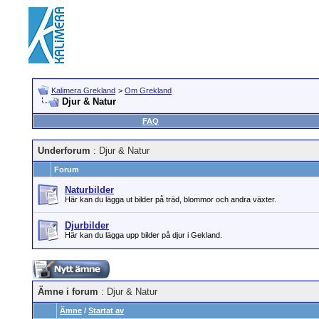
Kalimera Grekland
>
Om Grekland
Djur & Natur
FAQ
Underforum
: Djur & Natur
Forum
Naturbilder
Här kan du lägga ut bilder på träd, blommor och andra växter.
Djurbilder
Här kan du lägga upp bilder på djur i Gekland.
Ämne i forum
: Djur & Natur
Ämne
/
Startat av