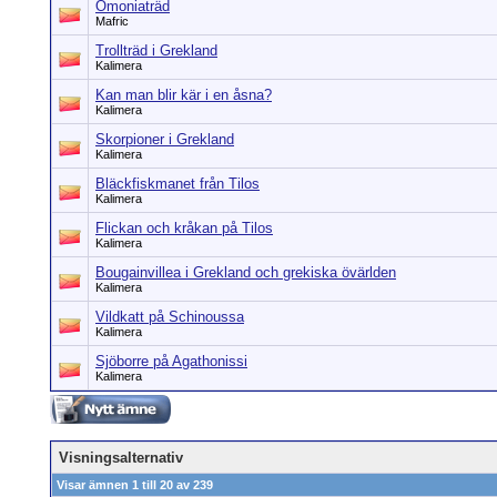
Omoniaträd
Mafric
Trollträd i Grekland
Kalimera
Kan man blir kär i en åsna?
Kalimera
Skorpioner i Grekland
Kalimera
Bläckfiskmanet från Tilos
Kalimera
Flickan och kråkan på Tilos
Kalimera
Bougainvillea i Grekland och grekiska övärlden
Kalimera
Vildkatt på Schinoussa
Kalimera
Sjöborre på Agathonissi
Kalimera
Visningsalternativ
Visar ämnen 1 till 20 av 239