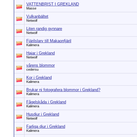
VATTENBRIST I GREKLAND
Masse
Vulkanbältet
Netwolf
Liten randig gynnare
Netwolf
Fjärilslarv till Makaonfjäril
Kalimera
Hajar i Grekland
Netwolf
vårens blommor
cedersu
Kor i Grekland
Kalimera
Brukar ni fotografera blommor i Grekland?
Kalimera
Fågelskåda i Grekland
Kalimera
Husdjur i Grekland
Netwolf
Farliga djur i Grekland
Kalimera