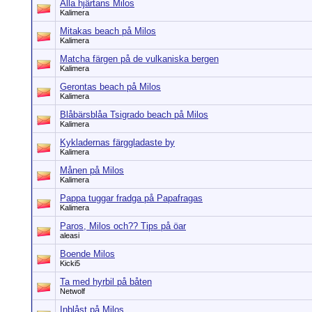
Alla hjärtans Milos
Kalimera
Mitakas beach på Milos
Kalimera
Matcha färgen på de vulkaniska bergen
Kalimera
Gerontas beach på Milos
Kalimera
Blåbärsblåa Tsigrado beach på Milos
Kalimera
Kykladernas färggladaste by
Kalimera
Månen på Milos
Kalimera
Pappa tuggar fradga på Papafragas
Kalimera
Paros, Milos och?? Tips på öar
aleasi
Boende Milos
Kicki5
Ta med hyrbil på båten
Netwolf
Inblåst på Milos