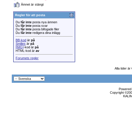
Ämnet är stängt
Regler för att posta
Du
får inte
posta nya ämnen
Du
får inte
posta svar
Du
får inte
posta bifogade filer
Du
får inte
redigera dina inlägg
BB-kod
är
på
Smilies
är
på
[IMG]
-kod är
på
HTML-kod är
av
Forumets regler
Alla tider ä
Powered b
Copyright ©2000
KALI