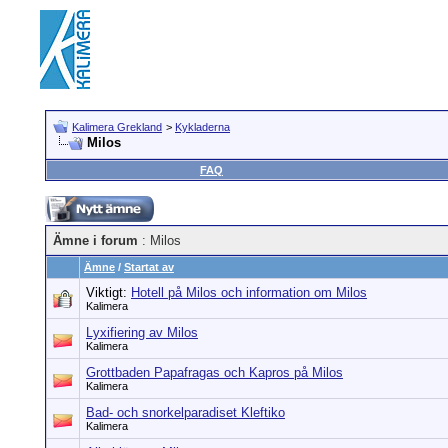
Kalimera Grekland
>
Kykladerna
Milos
FAQ
Ämne i forum
: Milos
Ämne
/
Startat av
Viktigt:
Hotell på Milos och information om Milos
Kalimera
Lyxifiering av Milos
Kalimera
Grottbaden Papafragas och Kapros på Milos
Kalimera
Bad- och snorkelparadiset Kleftiko
Kalimera