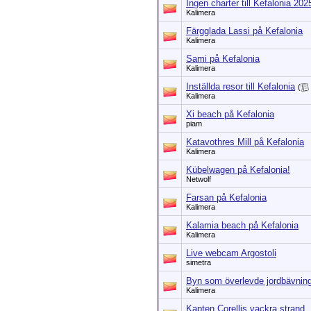
Ingen charter till Kefalonia 202
Kalimera
Färgglada Lassi på Kefalonia
Kalimera
Sami på Kefalonia
Kalimera
Inställda resor till Kefalonia
(
Kalimera
Xi beach på Kefalonia
piam
Katavothres Mill på Kefalonia
Kalimera
Kübelwagen på Kefalonia!
Netwolf
Farsan på Kefalonia
Kalimera
Kalamia beach på Kefalonia
Kalimera
Live webcam Argostoli
simetra
Byn som överlevde jordbävnin
Kalimera
Kapten Corellis vackra strand