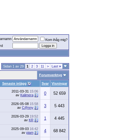
arnamn
Kom ihåg mig?
rd
Sidan 1 av 29
1
2
3
11
>
Last
»
Forumverktyg
Senaste inlägg
Svar
Visningar
2011-03-31
15:06
0
52 659
av
Kalimera
2026-05-08
15:58
3
5 443
av
C@nny
2026-03-29
19:52
1
4 445
av
KR
2025-09-03
16:42
4
68 842
av
piam