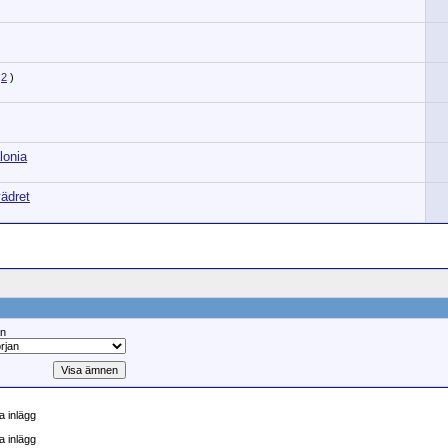
2
)
lonia
ädret
ån
 inlägg
a inlägg