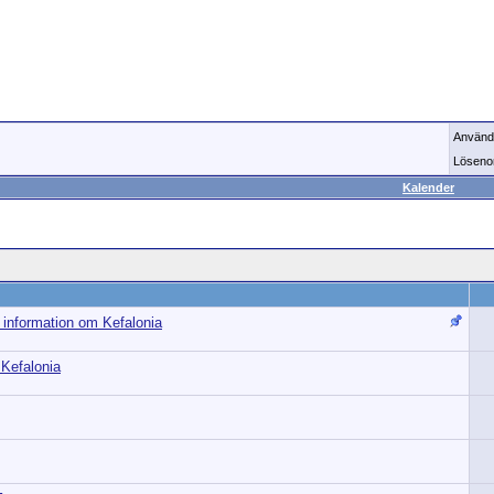
Använd
Löseno
Kalender
h information om Kefalonia
Kefalonia