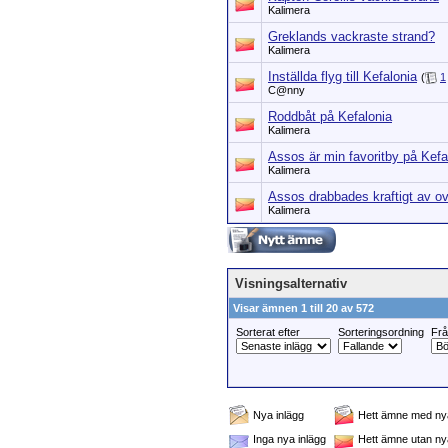
Kalimera
Greklands vackraste strand?
Kalimera
Inställda flyg till Kefalonia
(
1
C@nny
Roddbåt på Kefalonia
Kalimera
Assos är min favoritby på Kefa
Kalimera
Assos drabbades kraftigt av ov
Kalimera
Visningsalternativ
Visar ämnen 1 till 20 av 572
Sorterat efter
Sorteringsordning
Fr
Nya inlägg
Hett ämne med nya
Inga nya inlägg
Hett ämne utan ny