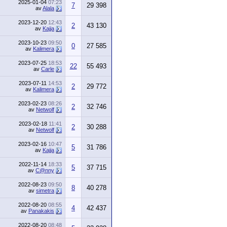
2025-01-04
07:23
7
29 398
av
Alala
2023-12-20
12:43
2
43 130
av
Kajja
2023-10-23
09:50
0
27 585
av
Kalimera
2023-07-25
18:53
22
55 493
av
Carle
2023-07-11
14:53
2
29 772
av
Kalimera
2023-02-23
08:26
2
32 746
av
Netwolf
2023-02-18
11:41
2
30 288
av
Netwolf
2023-02-16
10:47
5
31 786
av
Kajja
2022-11-14
18:33
5
37 715
av
C@nny
2022-08-23
09:50
8
40 278
av
simetra
2022-08-20
08:55
4
42 437
av
Panakakis
2022-08-20
08:48