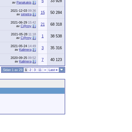
5
33 928
av
Panakakis
2021-12-03
09:36
15
50 284
av
simetra
2021-06-29
15:42
21
68 318
av
C@nny
2021-05-28
11:18
1
38 538
av
C@nny
2021-05-24
14:49
3
35 316
av
Kalimera
2020-09-25
09:52
7
40 123
av
Kalimera
Sidan 1 av 29
1
2
3
11
>
Last
»