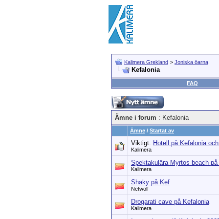
Kalimera Grekland
>
Joniska öarna
Kefalonia
FAQ
Ämne i forum
: Kefalonia
Ämne
/
Startat av
Viktigt:
Hotell på Kefalonia oc
Kalimera
Spektakulära Myrtos beach på 
Kalimera
Shaky på Kef
Netwolf
Drogarati cave på Kefalonia
Kalimera