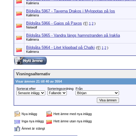
Kalimera
Bildgåta 5967 - Taverna Drakos i Mylopotas på Ios
Kalimera
Bildgåta 5966 - Gaios på Paxos
(
1
2
)
Netwolf
Bildgåta 5965 - Vandra längs hamnstranden på Iraklia
Kalimera
Bildgåta 5964 - Litet klippbad på Chalki
(
1
2
)
Kalimera
Visningsalternativ
Visar ämnen 21 till 40 av 3554
Sorterat efter
Sorteringsordning
Från
Nya inlägg
Hett ämne med nya inlägg
Inga nya inlägg
Hett ämne utan nya inlägg
Ämnet är stängt