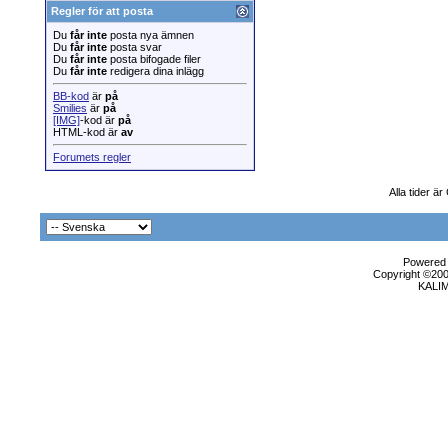
Regler för att posta
Du
får inte
posta nya ämnen
Du
får inte
posta svar
Du
får inte
posta bifogade filer
Du
får inte
redigera dina inlägg
BB-kod
är
på
Smilies
är
på
[IMG]
-kod är
på
HTML-kod är
av
Forumets regler
Alla tider ä
Powered b
Copyright ©2000
KALI