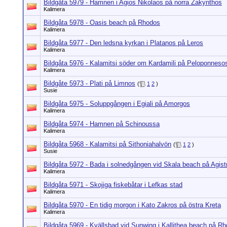
Bildgåta 5979 - Hamnen i Agios Nikolaos på norra Zakynthos
Kalimera
Bildgåta 5978 - Oasis beach på Rhodos
Kalimera
Bildgåta 5977 - Den ledsna kyrkan i Platanos på Leros
Kalimera
Bildgåta 5976 - Kalamitsi söder om Kardamili på Peloponneso
Kalimera
Bildgåte 5973 - Plati på Limnos
(
1
2
)
Susie
Bildgåta 5975 - Soluppgången i Egiali på Amorgos
Kalimera
Bildgåta 5974 - Hamnen på Schinoussa
Kalimera
Bildgåta 5968 - Kalamitsi på Sithoniahalvön
(
1
2
)
Susie
Bildgåta 5972 - Bada i solnedgången vid Skala beach på Agistr
Kalimera
Bildgåta 5971 - Skojiga fiskebåtar i Lefkas stad
Kalimera
Bildgåta 5970 - En tidig morgon i Kato Zakros på östra Kreta
Kalimera
Bildgåta 5969 - Kvällsbad vid Sunwing i Kallithea beach på R