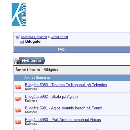
Kalimera Grekland
>
Ordet är fritt
Bildgåtor
FAQ
Ämne i forum
: Bildgåtor
Ämne
/
Startat av
Bildgåta 5983 - Taverna To Kapsouli på Telendos
Kalimera
Bildgåta 5982 - Skala på Agistri
Kalimera
Bildgåta 5981 - Agios Ioannis beach på Fourni
Kalimera
Bildgåta 5980 - Psili Ammos beach på Naxos
Kalimera