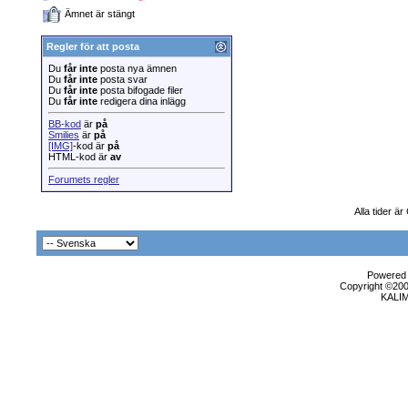
Ämnet är stängt
Regler för att posta
Du
får inte
posta nya ämnen
Du
får inte
posta svar
Du
får inte
posta bifogade filer
Du
får inte
redigera dina inlägg
BB-kod
är
på
Smilies
är
på
[IMG]
-kod är
på
HTML-kod är
av
Forumets regler
Alla tider ä
Powered b
Copyright ©2000
KALI