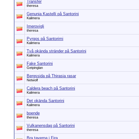
Transfer
theresa
Genunia Kastelli på Santorini
Kalimera
Imerovigli
theresa
Pyrgos på Santorimi
Kalimera
Två okända stränder på Santorini
Kalimera
Fake Santorini
Getpinglan
Bergssida på Thirasia rasar
Netwolf
Caldera beach på Santorini
Kalimera
Det okända Santorini
Kalimera
boende
theresa
Vulkanensdag på Santorini
theresa
Bra taverna i Fira