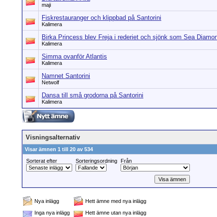
maji
Fiskrestauranger och klippbad på Santorini
Kalimera
Birka Princess blev Freja i rederiet och sjönk som Sea Diamo
Kalimera
Simma ovanför Atlantis
Kalimera
Namnet Santorini
Netwolf
Dansa till små grodorna på Santorini
Kalimera
Visningsalternativ
Visar ämnen 1 till 20 av 534
Sorterat efter
Sorteringsordning
Från
Nya inlägg
Hett ämne med nya inlägg
Inga nya inlägg
Hett ämne utan nya inlägg