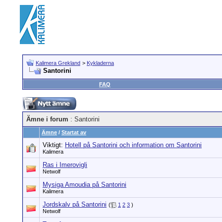
Kalimera Grekland
>
Kykladerna
Santorini
FAQ
Ämne i forum
: Santorini
Ämne
/
Startat av
Viktigt:
Hotell på Santorini och information om Santorini
Kalimera
Ras i Imerovigli
Netwolf
Mysiga Amoudia på Santorini
Kalimera
Jordskalv på Santorini
(
1
2
3
)
Netwolf