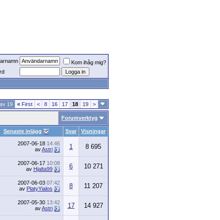
arnamn
Kom ihåg mig?
rd
 av 19
«
First
<
8
16
17
18
19
>
Forumverktyg
Senaste inlägg
Svar
Visningar
2007-06-18
14:46
1
8 695
av
Astri
2007-06-17
10:08
6
10 271
av
Hjalta99
2007-06-03
07:42
8
11 207
av
PlatyYialos
2007-05-30
13:42
17
14 927
av
Astri