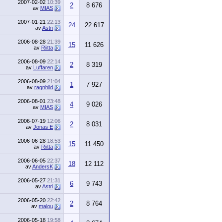
2007-02-02
10:39
2
8 676
av
MIAS
2007-01-21
22:13
24
22 617
av
Astri
2006-08-28
21:39
15
11 626
av
Riitta
2006-08-09
22:14
2
8 319
av
Luffaren
2006-08-09
21:04
1
7 927
av
ragnhild
2006-08-01
23:48
4
9 026
av
MIAS
2006-07-19
12:06
2
8 031
av
Jonas E
2006-06-28
18:53
15
11 450
av
Riitta
2006-06-05
22:37
18
12 112
av
AndersK
2006-05-27
21:31
6
9 743
av
Astri
2006-05-20
22:42
2
8 764
av
malou
2006-05-18
19:58