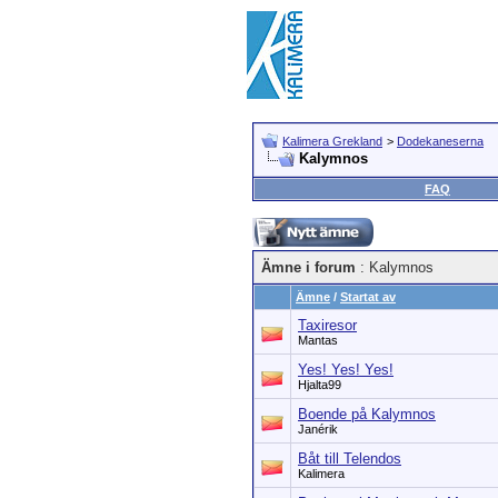
Kalimera Grekland
>
Dodekaneserna
Kalymnos
FAQ
Ämne i forum
: Kalymnos
Ämne
/
Startat av
Taxiresor
Mantas
Yes! Yes! Yes!
Hjalta99
Boende på Kalymnos
Janérik
Båt till Telendos
Kalimera