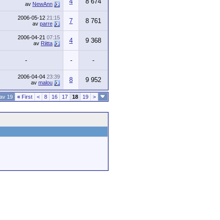
4
8 674
av
NewAnn
2006-05-12
21:15
7
8 761
av
parre
2006-04-21
07:15
4
9 368
av
Riitta
-
-
-
2006-04-04
23:39
8
9 952
av
malou
 av 19
«
First
<
8
16
17
18
19
>