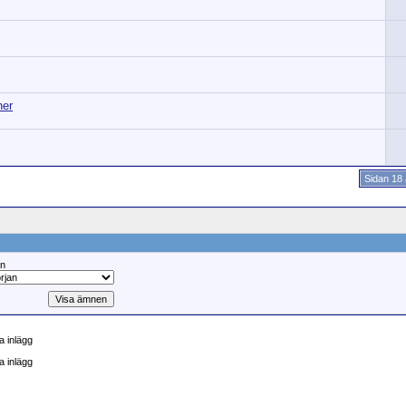
ner
Sidan 18
ån
 inlägg
a inlägg