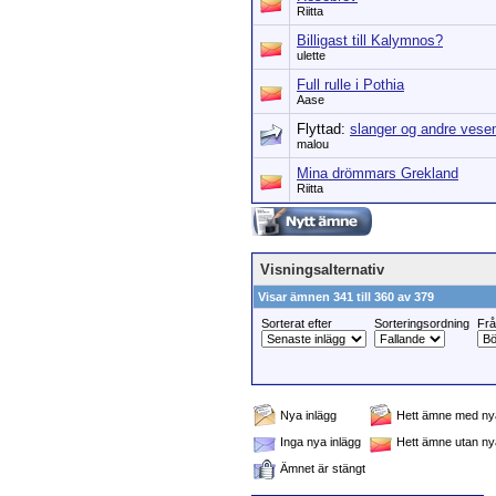
Riitta
Billigast till Kalymnos?
ulette
Full rulle i Pothia
Aase
Flyttad:
slanger og andre vese
malou
Mina drömmars Grekland
Riitta
Visningsalternativ
Visar ämnen 341 till 360 av 379
Sorterat efter
Sorteringsordning
Fr
Nya inlägg
Hett ämne med nya
Inga nya inlägg
Hett ämne utan ny
Ämnet är stängt