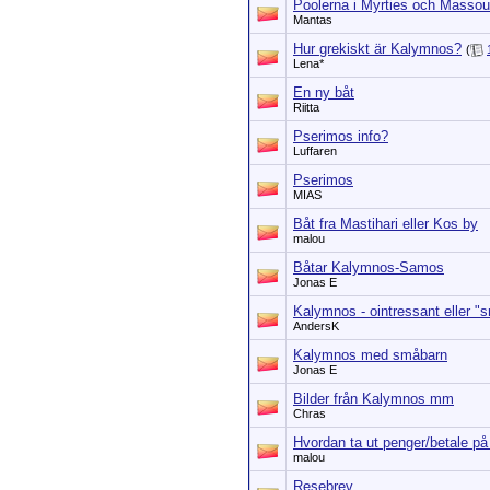
Poolerna i Myrties och Massou
Mantas
Hur grekiskt är Kalymnos?
(
Lena*
En ny båt
Riitta
Pserimos info?
Luffaren
Pserimos
MIAS
Båt fra Mastihari eller Kos by
malou
Båtar Kalymnos-Samos
Jonas E
Kalymnos - ointressant eller "
AndersK
Kalymnos med småbarn
Jonas E
Bilder från Kalymnos mm
Chras
Hvordan ta ut penger/betale p
malou
Resebrev