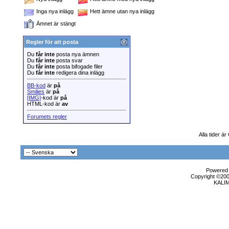
Inga nya inlägg
Hett ämne utan nya inlägg
Ämnet är stängt
Regler för att posta
Du
får inte
posta nya ämnen
Du
får inte
posta svar
Du
får inte
posta bifogade filer
Du
får inte
redigera dina inlägg
BB-kod
är
på
Smilies
är
på
[IMG]
-kod är
på
HTML-kod är
av
Forumets regler
Alla tider ä
Powered b
Copyright ©2000
KALI