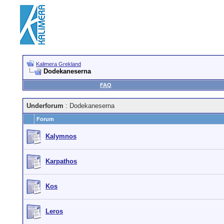
Kalimera Grekland
Dodekaneserna
FAQ
Underforum
: Dodekaneserna
Forum
Kalymnos
Karpathos
Kos
Leros