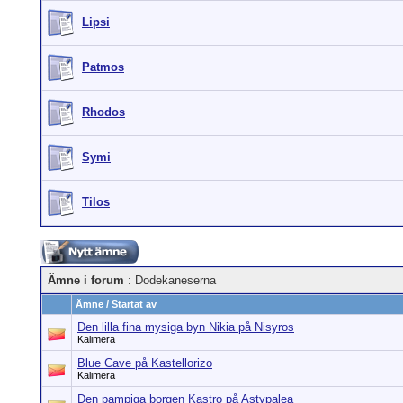
Lipsi
Patmos
Rhodos
Symi
Tilos
Ämne i forum
: Dodekaneserna
Ämne
/
Startat av
Den lilla fina mysiga byn Nikia på Nisyros
Kalimera
Blue Cave på Kastellorizo
Kalimera
Den pampiga borgen Kastro på Astypalea