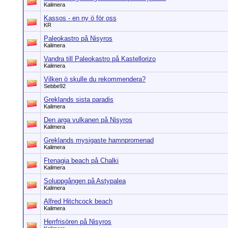
Kalimera
Kassos - en ny ö för oss
KR
Paleokastro på Nisyros
Kalimera
Vandra till Paleokastro på Kastellorizo
Kalimera
Vilken ö skulle du rekommendera?
Sebbe92
Greklands sista paradis
Kalimera
Den arga vulkanen på Nisyros
Kalimera
Greklands mysigaste hamnpromenad
Kalimera
Ftenagia beach på Chalki
Kalimera
Soluppgången på Astypalea
Kalimera
Alfred Hitchcock beach
Kalimera
Herrfrisören på Nisyros