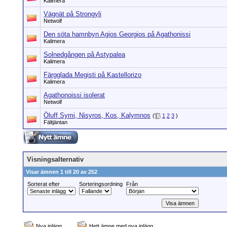
Kalimera
Vägnät på Strongyli
Netwolf
Den söta hamnbyn Agios Georgios på Agathonissi
Kalimera
Solnedgången på Astypalea
Kalimera
Färgglada Megisti på Kastellorizo
Kalimera
Agathonoissi isolerat
Netwolf
Öluff Symi, Nisyros, Kos, Kalymnos
(
1
2
3
)
Fältjäntan
Visningsalternativ
Visar ämnen 1 till 20 av 252
Sorterat efter
Sorteringsordning
Från
Nya inlägg
Hett ämne med nya inlägg