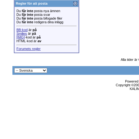
Regler för att posta
Du
får inte
posta nya ämnen
Du
får inte
posta svar
Du
får inte
posta bifogade filer
Du
får inte
redigera dina inlägg
BB-kod
är
på
Smilies
är
på
[IMG]
-kod är
på
HTML-kod är
av
Forumets regler
Alla tider ä
Powered b
Copyright ©2000
KALI