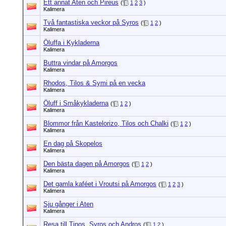
Ett annat Aten och Pireus
(
1
2
3
)
Kalimera
Två fantastiska veckor på Syros
(
1
2
)
Kalimera
Öluffa i Kykladerna
Kalimera
Buttra vindar på Amorgos
Kalimera
Rhodos, Tilos & Symi på en vecka
Kalimera
Öluff i Småkykladerna
(
1
2
)
Kalimera
Blommor från Kastelorizo, Tilos och Chalki
(
1
2
)
Kalimera
En dag på Skopelos
Kalimera
Den bästa dagen på Amorgos
(
1
2
)
Kalimera
Det gamla kaféet i Vroutsi på Amorgos
(
1
2
3
)
Kalimera
Sju gånger i Aten
Kalimera
Resa till Tinos, Syros och Andros
(
1
2
)