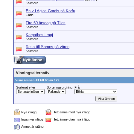
Kalimera
En v i Agios Gordis på Korfu
Carle
Fira 60-årsdag på Tilos
Kalimera
Karpathos i maj
Kalimera
Resa till Samos på våren
Kalimera
Visningsalternativ
Visar ämnen 41 till 60 av 122
Sorterat efter
Sorteringsordning
Från
Nya inlägg
Hett ämne med nya inlägg
Inga nya inlägg
Hett ämne utan nya inlägg
Ämnet är stängt