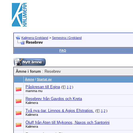
Kalimera Grekland
>
Semestra i Grekland
Resebrev
FAQ
Ämne i forum
: Resebrev
Ämne
/
Startat av
Påskresan till Egina
(
1
2
)
mamma mu
Resebrev från Gavdos och Kreta
Kalimera
Två nya öar. Limnos & Agios Efstratios.
(
1
2
)
Kalimera
Öluff från Aten till Mykonos, Naxos och Santorini
Kalimera