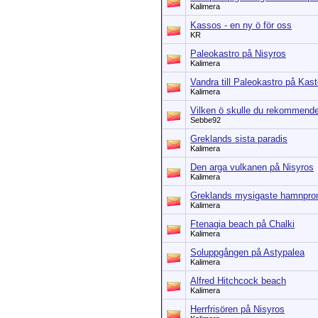
Kalimera
Kassos - en ny ö för oss
KR
Paleokastro på Nisyros
Kalimera
Vandra till Paleokastro på Kast
Kalimera
Vilken ö skulle du rekommend
Sebbe92
Greklands sista paradis
Kalimera
Den arga vulkanen på Nisyros
Kalimera
Greklands mysigaste hamnpr
Kalimera
Ftenagia beach på Chalki
Kalimera
Soluppgången på Astypalea
Kalimera
Alfred Hitchcock beach
Kalimera
Herrfrisören på Nisyros