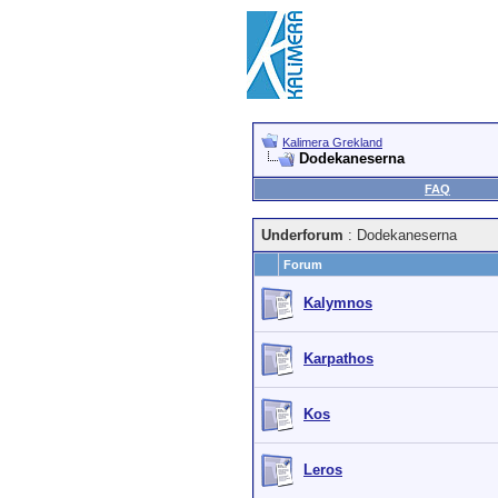
Kalimera Grekland
Dodekaneserna
FAQ
Underforum
: Dodekaneserna
Forum
Kalymnos
Karpathos
Kos
Leros