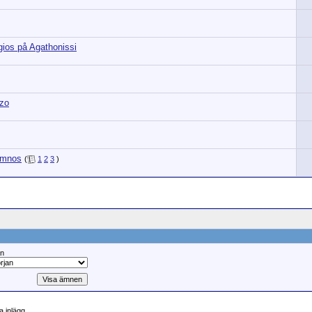
ios på Agathonissi
izo
ymnos
(
1
2
3
)
ån
 inlägg