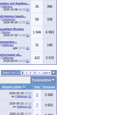
iendou och Kambos...
35
396
v
Kalimera
2025-10-08
08:28
sili Ammos beach...
58
338
v
Charleston
2026-06-09
12:35
ussbiljett Rhodos
1 046
6 893
v
Stusse
2026-07-20
13:48
etstranden...
31
149
v
Fältjäntan
igår
12:51
ethra beach på...
422
3 570
v
Fältjäntan
2026-08-04
14:53
Sidan 1 av 13
1
2
3
11
>
Last
»
Forumverktyg
Senaste inlägg
Svar
Visningar
2026-05-28
15:03
2
3 590
av
Fältjäntan
2026-05-22
10:12
7
3 602
av
Kalimera
2025-11-05
12:57