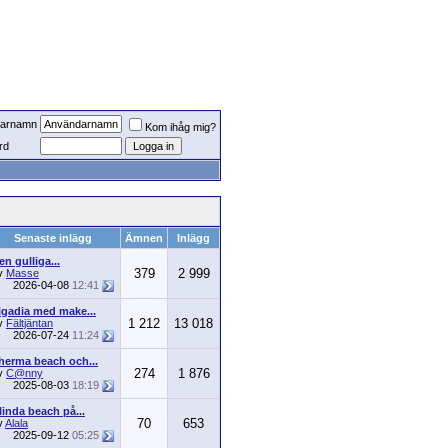
arnamn
Kom ihåg mig?
rd
Senaste inlägg
Ämnen
Inlägg
en gulliga...
379
2 999
v
Masse
2026-04-08
12:41
igadia med make...
1 212
13 018
v
Fältjäntan
2026-07-24
11:24
herma beach och...
274
1 876
v
C@nny
2025-08-03
18:19
linda beach på...
70
653
v
Alala
2025-09-12
05:25