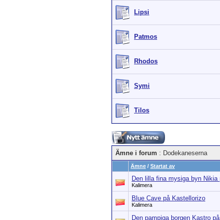
Lipsi
Patmos
Rhodos
Symi
Tilos
Ämne i forum
: Dodekaneserna
Ämne
/
Startat av
Den lilla fina mysiga byn Nikia
Kalimera
Blue Cave på Kastellorizo
Kalimera
Den pampiga borgen Kastro på