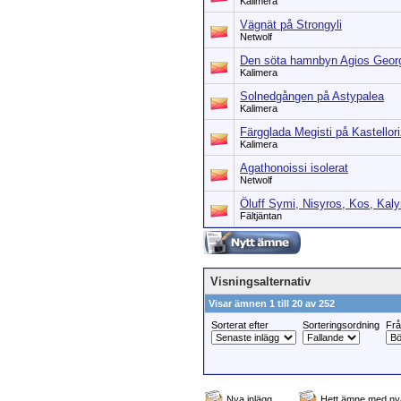
Kalimera
Vägnät på Strongyli
Netwolf
Den söta hamnbyn Agios Georg
Kalimera
Solnedgången på Astypalea
Kalimera
Färgglada Megisti på Kastellor
Kalimera
Agathonoissi isolerat
Netwolf
Öluff Symi, Nisyros, Kos, Kal
Fältjäntan
Visningsalternativ
Visar ämnen 1 till 20 av 252
Sorterat efter
Sorteringsordning
Fr
Nya inlägg
Hett ämne med nya