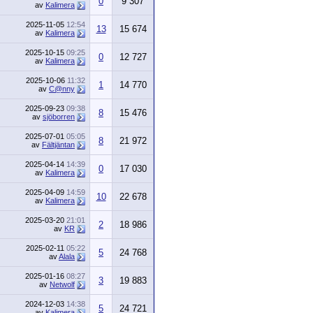
0
9 307
av
Kalimera
2025-11-05
12:54
13
15 674
av
Kalimera
2025-10-15
09:25
0
12 727
av
Kalimera
2025-10-06
11:32
1
14 770
av
C@nny
2025-09-23
09:38
8
15 476
av
sjöborren
2025-07-01
05:05
8
21 972
av
Fältjäntan
2025-04-14
14:39
0
17 030
av
Kalimera
2025-04-09
14:59
10
22 678
av
Kalimera
2025-03-20
21:01
2
18 986
av
KR
2025-02-11
05:22
5
24 768
av
Alala
2025-01-16
08:27
3
19 883
av
Netwolf
2024-12-03
14:38
5
24 721
av
Kalimera