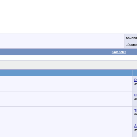
Använd
Löseno
Kalender
D
a
P
a
T
a
A
a