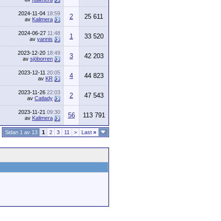
2024-11-04
18:59
2
25 611
av
Kalimera
2024-06-27
11:48
1
33 520
av
yannis
2023-12-20
18:49
3
42 203
av
sjöborren
2023-12-11
20:05
4
44 823
av
KR
2023-11-26
22:03
2
47 543
av
Catlady
2023-11-21
09:30
56
113 791
av
Kalimera
Sidan 1 av 13
1
2
3
11
>
Last
»