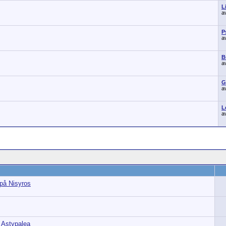
L
a
P
a
B
a
G
a
L
a
 på Nisyros
 Astypalea