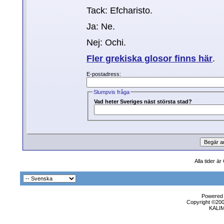
Tack: Efcharisto.
Ja: Ne.
Nej: Ochi.
Fler grekiska glosor finns här
.
E-postadress:
Slumpvis fråga
Vad heter Sveriges näst största stad?
Alla tider ä
Powered b
Copyright ©2000
KALI