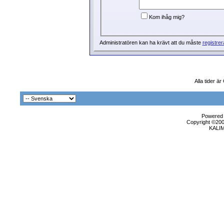
Kom ihåg mig?
Administratören kan ha krävt att du måste
registrer
Alla tider ä
Powered b
Copyright ©2000
KALI