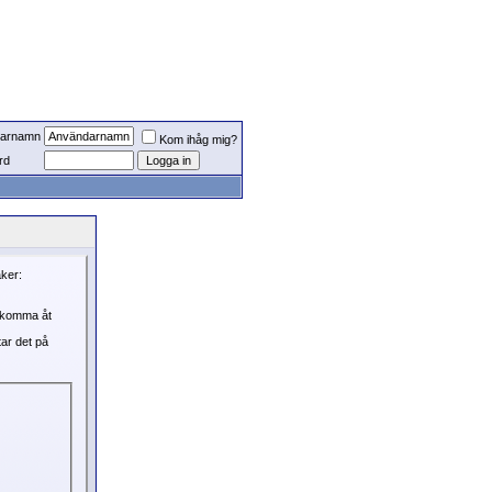
arnamn
Kom ihåg mig?
rd
aker:
, komma åt
tar det på