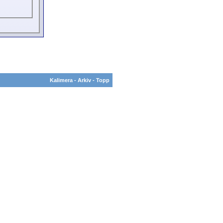
Kalimera
-
Arkiv
-
Topp