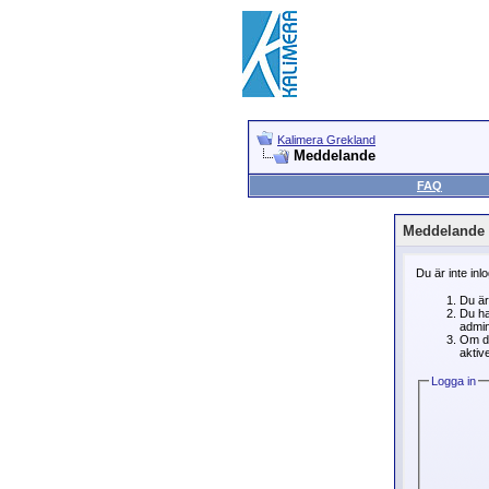
Kalimera Grekland
Meddelande
FAQ
Meddelande
Du är inte inl
Du är
Du ha
admin
Om du
aktive
Logga in