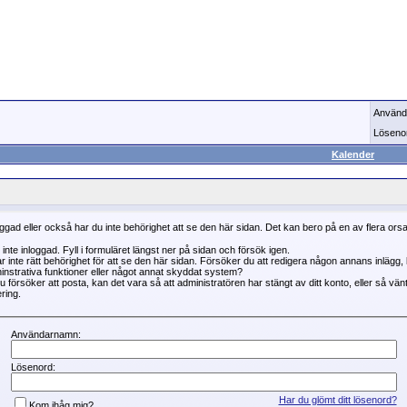
Använd
Löseno
Kalender
oggad eller också har du inte behörighet att se den här sidan. Det kan bero på en av flera ors
 inte inloggad. Fyll i formuläret längst ner på sidan och försök igen.
r inte rätt behörighet för att se den här sidan. Försöker du att redigera någon annans inlägg
instrativa funktioner eller något annat skyddat system?
 försöker att posta, kan det vara så att administratören har stängt av ditt konto, eller så vän
ring.
Användarnamn:
Lösenord:
Har du glömt ditt lösenord?
Kom ihåg mig?