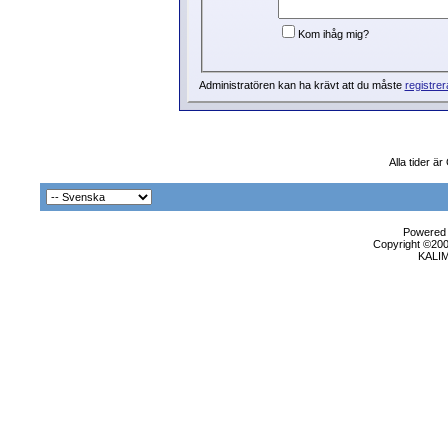
Kom ihåg mig?
Administratören kan ha krävt att du måste
registrer
Alla tider ä
Powered b
Copyright ©2000
KALI