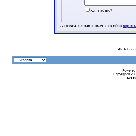
Kom ihåg mig?
Administratören kan ha krävt att du måste
registrer
Alla tider ä
Powered b
Copyright ©2000
KALI