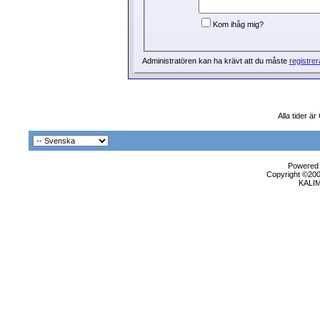
Kom ihåg mig?
Administratören kan ha krävt att du måste
registrer
Alla tider ä
Powered b
Copyright ©2000
KALI