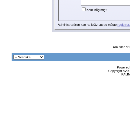
Kom ihåg mig?
Administratören kan ha krävt att du måste
registrer
Alla tider ä
Powered b
Copyright ©2000
KALI