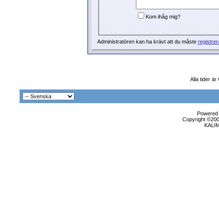
Kom ihåg mig?
Administratören kan ha krävt att du måste
registrer
Alla tider ä
Powered b
Copyright ©2000
KALI