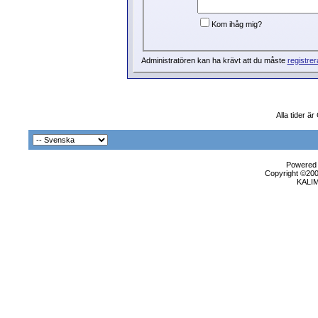
Kom ihåg mig?
Administratören kan ha krävt att du måste
registrer
Alla tider ä
Powered b
Copyright ©2000
KALI