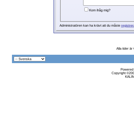
Kom ihåg mig?
Administratören kan ha krävt att du måste
registrer
Alla tider ä
Powered b
Copyright ©2000
KALI