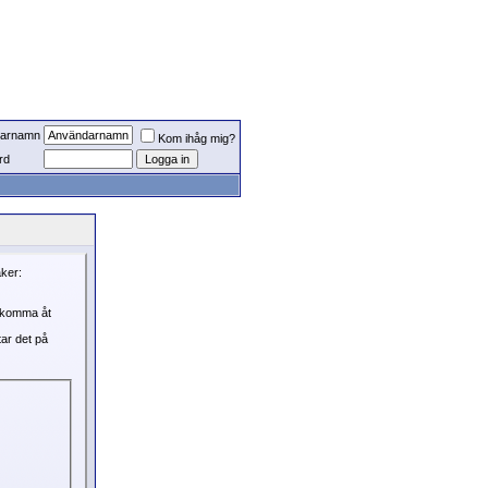
arnamn
Kom ihåg mig?
rd
aker:
, komma åt
tar det på