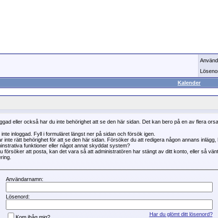
Använd
Löseno
Kalender
oggad eller också har du inte behörighet att se den här sidan. Det kan bero på en av flera ors
 inte inloggad. Fyll i formuläret längst ner på sidan och försök igen.
r inte rätt behörighet för att se den här sidan. Försöker du att redigera någon annans inlägg
instrativa funktioner eller något annat skyddat system?
 försöker att posta, kan det vara så att administratören har stängt av ditt konto, eller så vän
ring.
Användarnamn:
Lösenord:
Har du glömt ditt lösenord?
Kom ihåg mig?