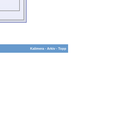
Kalimera
-
Arkiv
-
Topp