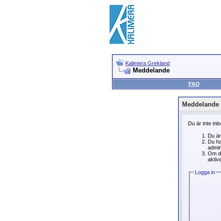
Kalimera Grekland
Meddelande
FAQ
Meddelande
Du är inte inl
Du är
Du ha
admin
Om du
aktive
Logga in