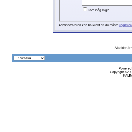
Kom ihåg mig?
Administratören kan ha krävt att du måste
registrer
Alla tider ä
Powered b
Copyright ©2000
KALI