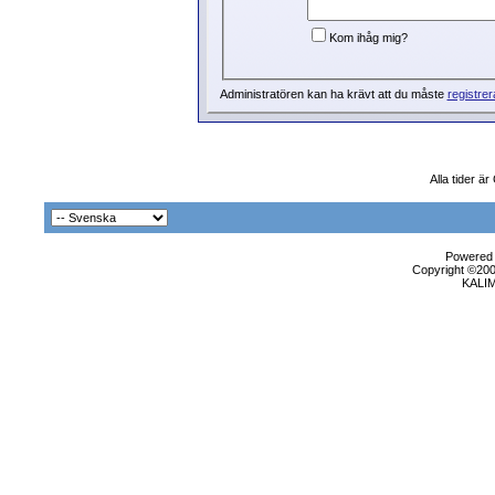
Kom ihåg mig?
Administratören kan ha krävt att du måste
registrer
Alla tider ä
Powered b
Copyright ©2000
KALI