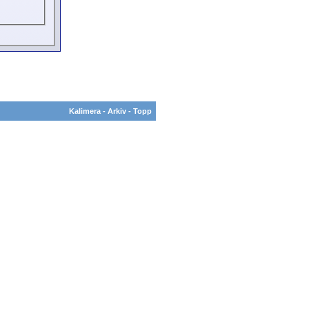
Kalimera
-
Arkiv
-
Topp