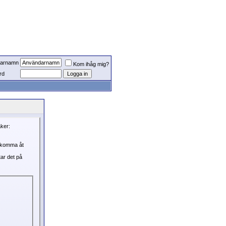
arnamn
Kom ihåg mig?
rd
aker:
, komma åt
tar det på