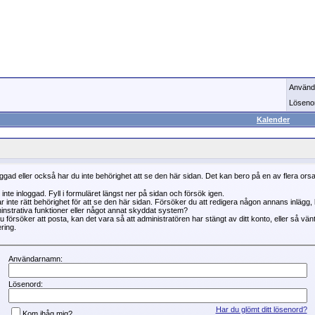
Använd
Löseno
Kalender
oggad eller också har du inte behörighet att se den här sidan. Det kan bero på en av flera ors
 inte inloggad. Fyll i formuläret längst ner på sidan och försök igen.
r inte rätt behörighet för att se den här sidan. Försöker du att redigera någon annans inlägg
instrativa funktioner eller något annat skyddat system?
 försöker att posta, kan det vara så att administratören har stängt av ditt konto, eller så vän
ring.
Användarnamn:
Lösenord:
Har du glömt ditt lösenord?
Kom ihåg mig?