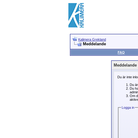
Kalimera Grekland
Meddelande
FAQ
Meddelande
Du är inte inl
Du är
Du ha
admin
Om du
aktive
Logga in