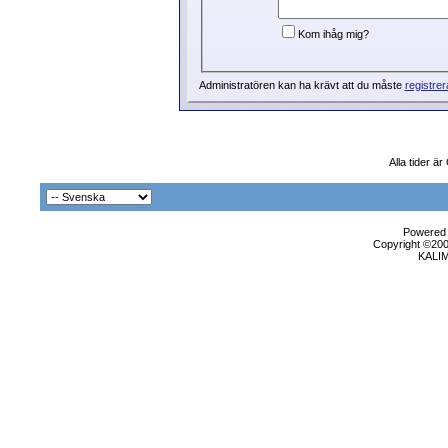
Kom ihåg mig?
Administratören kan ha krävt att du måste
registrer
Alla tider ä
Powered b
Copyright ©2000
KALI