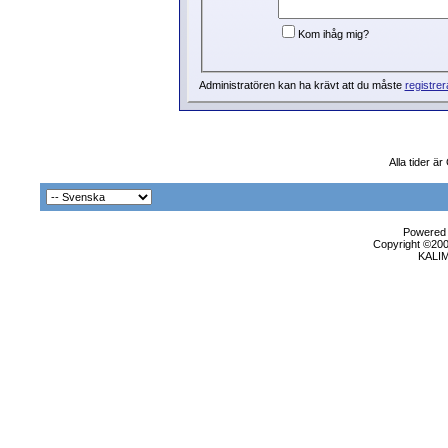
Kom ihåg mig?
Administratören kan ha krävt att du måste
registrer
Alla tider ä
Powered b
Copyright ©2000
KALI