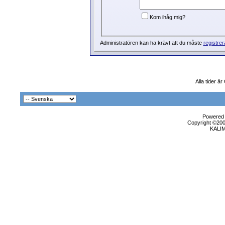
Kom ihåg mig?
Administratören kan ha krävt att du måste
registrer
Alla tider ä
Powered b
Copyright ©2000
KALI