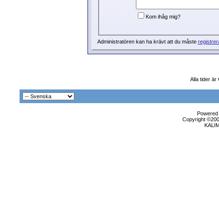
Kom ihåg mig?
Administratören kan ha krävt att du måste
registrer
Alla tider ä
Powered b
Copyright ©2000
KALI