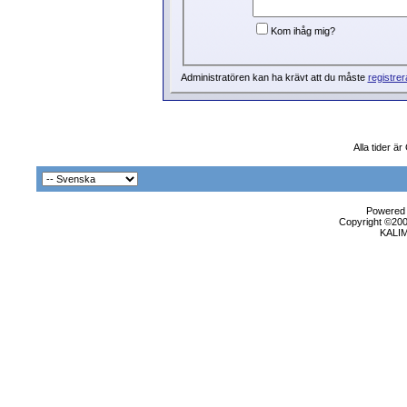
Kom ihåg mig?
Administratören kan ha krävt att du måste
registrer
Alla tider ä
Powered b
Copyright ©2000
KALI