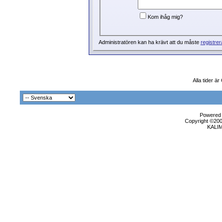
Kom ihåg mig?
Administratören kan ha krävt att du måste
registrer
Alla tider ä
Powered b
Copyright ©2000
KALI