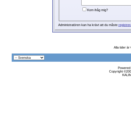
Kom ihåg mig?
Administratören kan ha krävt att du måste
registrer
Alla tider ä
Powered b
Copyright ©2000
KALI