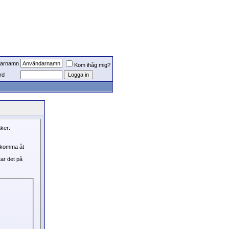
arnamn
Kom ihåg mig?
rd
aker:
, komma åt
tar det på