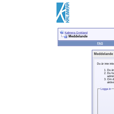
Kalimera Grekland
Meddelande
FAQ
Meddelande
Du är inte inl
Du är
Du ha
admin
Om du
aktive
Logga in