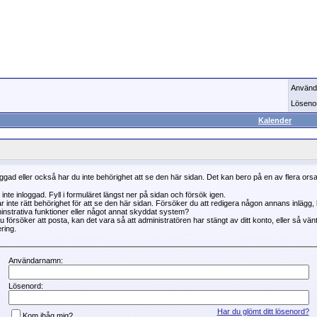
Använd
Löseno
Kalender
oggad eller också har du inte behörighet att se den här sidan. Det kan bero på en av flera ors
 inte inloggad. Fyll i formuläret längst ner på sidan och försök igen.
r inte rätt behörighet för att se den här sidan. Försöker du att redigera någon annans inlägg
instrativa funktioner eller något annat skyddat system?
 försöker att posta, kan det vara så att administratören har stängt av ditt konto, eller så vän
ring.
Användarnamn:
Lösenord:
Har du glömt ditt lösenord?
Kom ihåg mig?