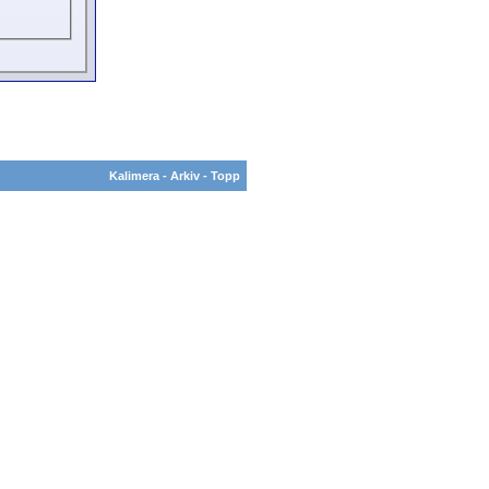
Kalimera
-
Arkiv
-
Topp