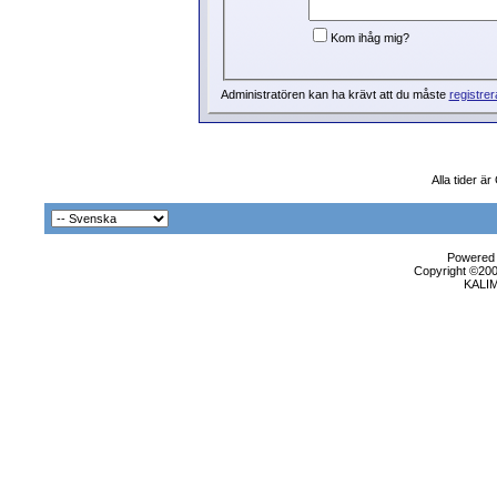
Kom ihåg mig?
Administratören kan ha krävt att du måste
registrer
Alla tider ä
Powered b
Copyright ©2000
KALI