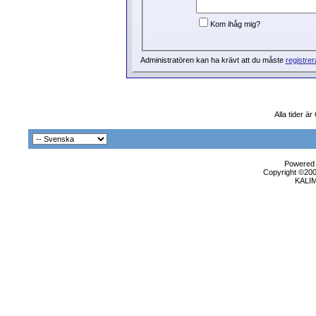
Kom ihåg mig?
Administratören kan ha krävt att du måste
registrer
Alla tider ä
Powered b
Copyright ©2000
KALI