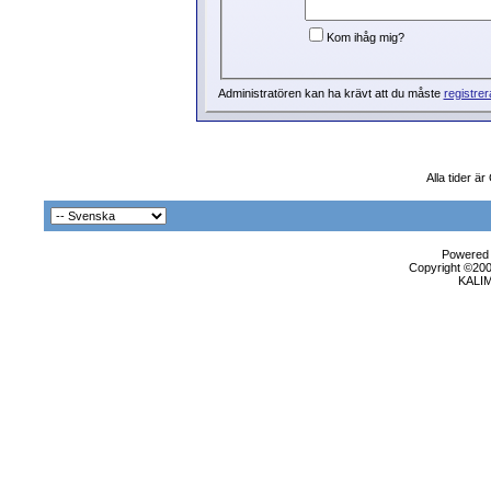
Kom ihåg mig?
Administratören kan ha krävt att du måste
registrer
Alla tider ä
Powered b
Copyright ©2000
KALI